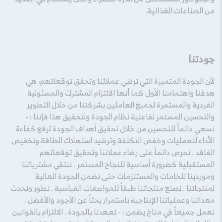
من الصناعات الغذائية.
جودتنا
لأن الجودة المتميزة التي ترضي عملائنا وتحقق توقعاتهم، هي
هدفنا واهتمامنا الأول كما أنها الالتزام المشترك والمسئولية
الفردية والمستمرة لجميع العاملين بشركتنا من خلال التطوير
والتحسين المستمر لفاعلية نظام الجودة ولتحقيق هذا فإننا : -
نسعي دائماً للتحسين من خلال تحقيق أهداف الجودة لرفع كفاءة
الأداء للعمليات وخفض التكلفة وترشيد استهلاك الطاقة وتخفيض
الفاقد . نحرص دائماً على رضاء عملائنا وتحقيق توقعاتهم
المستقبلية كضرورة أساسية للنجاح المستمر . ننتقي مشترياتنا
وموردينا للخامات والمستلزمات حتى نضمن الجودة العالية
لمنتجاتنا . نصنع منتجاتنا طبقاً للمواصفات القياسية . نطور ونحدث
معداتنا وعملياتنا الإنتاجية باستمرار بحثاً عن الأجود والأفضل .
نعمل جميعاً في مناخ يضمن : - تعهدنا بالجودة . الالتزام بالقوانين